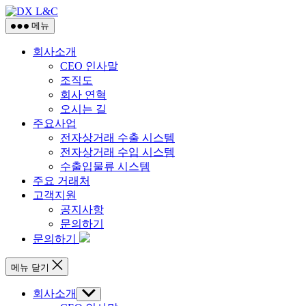
DX
콘
L&C
텐
메뉴
츠
회사소개
로
CEO 인사말
건
조직도
너
회사 연혁
뛰
오시는 길
기
주요사업
전자상거래 수출 시스템
전자상거래 수입 시스템
수출입물류 시스템
주요 거래처
고객지원
공지사항
문의하기
문의하기
메뉴 닫기
회사소개
하