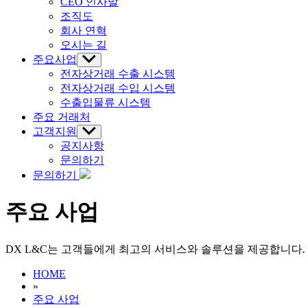
위
CEO 인사말
메
조직도
뉴
회사 연혁
표
오시는 길
시
주요사업
하
위
전자상거래 수출 시스템
메
전자상거래 수입 시스템
뉴
수출입물류 시스템
표
주요 거래처
시
고객지원
하
위
공지사항
메
문의하기
뉴
문의하기
표
시
주요 사업
DX L&C는 고객들에게 최고의 서비스와 솔루션을 제공합니다.
HOME
»
주요 사업